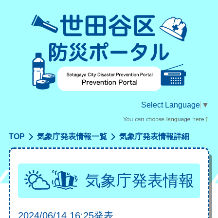
ライフライン
GIS 地図情報
知っておきたい！
Select Language
▼
日常の防災知識
TOP
気象庁発表情報一覧
気象庁発表情報詳細
震災編
水害・雪害・土砂災害編
気象庁発表情報
2024/06/14 16:25発表